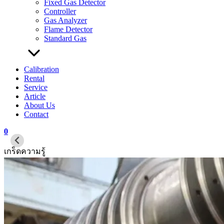
Fixed Gas Detector
Controller
Gas Analyzer
Flame Detector
Standard Gas
Calibration
Rental
Service
Article
About Us
Contact
0
เกร็ดความรู้