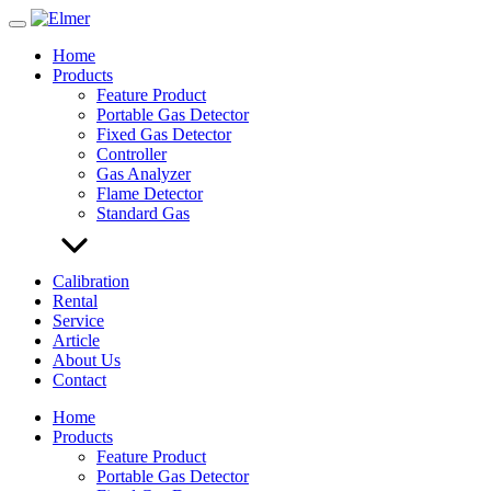
Skip
to
Home
content
Products
Feature Product
Portable Gas Detector
Fixed Gas Detector
Controller
Gas Analyzer
Flame Detector
Standard Gas
Calibration
Rental
Service
Article
About Us
Contact
Home
Products
Feature Product
Portable Gas Detector