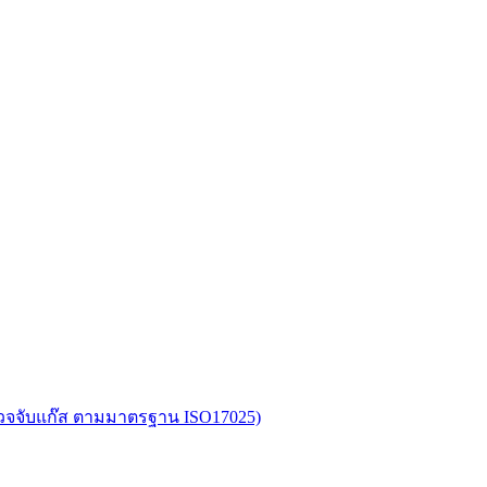
อตรวจจับแก๊ส ตามมาตรฐาน ISO17025)