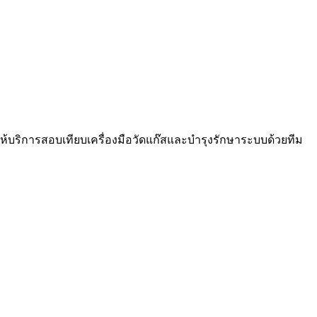
ให้บริการสอบเทียบเครื่องมือวัดแก๊สและบำรุงรักษาระบบด้วยทีม