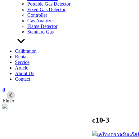
Portable Gas Detector
Fixed Gas Detector
Controller
Gas Analyzer
Flame Detector
Standard Gas
Calibration
Rental
Service
Article
About Us
Contact
0
Elmer
c10-3