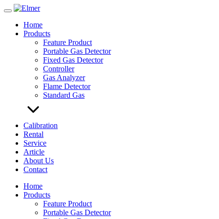
Skip
to
Home
content
Products
Feature Product
Portable Gas Detector
Fixed Gas Detector
Controller
Gas Analyzer
Flame Detector
Standard Gas
Calibration
Rental
Service
Article
About Us
Contact
Home
Products
Feature Product
Portable Gas Detector