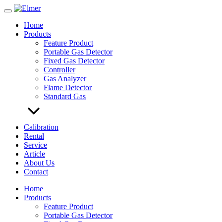
Skip
to
Home
content
Products
Feature Product
Portable Gas Detector
Fixed Gas Detector
Controller
Gas Analyzer
Flame Detector
Standard Gas
Calibration
Rental
Service
Article
About Us
Contact
Home
Products
Feature Product
Portable Gas Detector