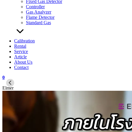
Fixed Gas Detector
Controller
Gas Analyzer
Flame Detector
Standard Gas
Calibration
Rental
Service
Article
About Us
Contact
0
Elmer