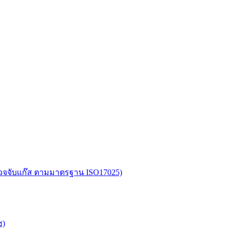
อตรวจจับแก๊ส ตามมาตรฐาน ISO17025)
ซ)