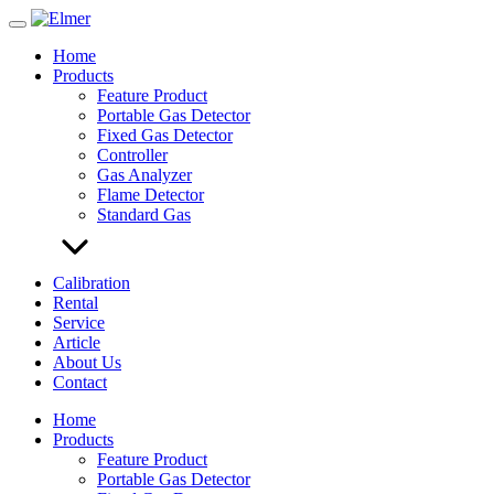
Skip
to
Home
content
Products
Feature Product
Portable Gas Detector
Fixed Gas Detector
Controller
Gas Analyzer
Flame Detector
Standard Gas
Calibration
Rental
Service
Article
About Us
Contact
Home
Products
Feature Product
Portable Gas Detector