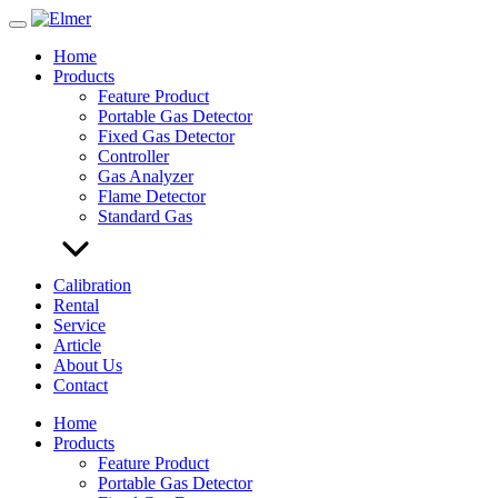
Skip
to
Home
content
Products
Feature Product
Portable Gas Detector
Fixed Gas Detector
Controller
Gas Analyzer
Flame Detector
Standard Gas
Calibration
Rental
Service
Article
About Us
Contact
Home
Products
Feature Product
Portable Gas Detector