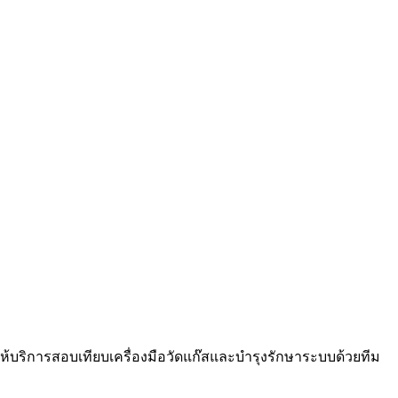
ให้บริการสอบเทียบเครื่องมือวัดแก๊สและบำรุงรักษาระบบด้วยทีม