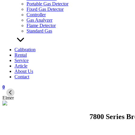
Portable Gas Detector
Fixed Gas Detector
Controller
Gas Analyzer
Flame Detector
Standard Gas
Calibration
Rental
Service
Article
About Us
Contact
0
Elmer
7800 Series B