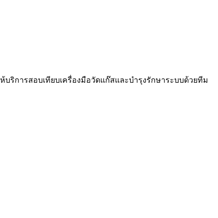
ให้บริการสอบเทียบเครื่องมือวัดแก๊สและบำรุงรักษาระบบด้วยทีม