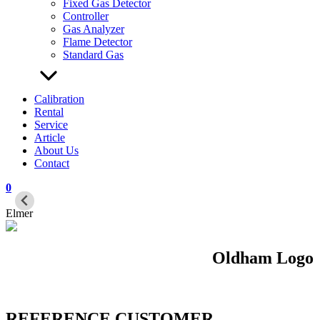
Fixed Gas Detector
Controller
Gas Analyzer
Flame Detector
Standard Gas
Calibration
Rental
Service
Article
About Us
Contact
0
Elmer
Oldham Logo
REFERENCE CUSTOMER