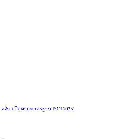
อตรวจจับแก๊ส ตามมาตรฐาน ISO17025)