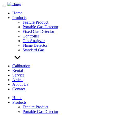
Skip
to
Home
content
Products
Feature Product
Portable Gas Detector
Fixed Gas Detector
Controller
Gas Analyzer
Flame Detector
Standard Gas
Calibration
Rental
Service
Article
About Us
Contact
Home
Products
Feature Product
Portable Gas Detector