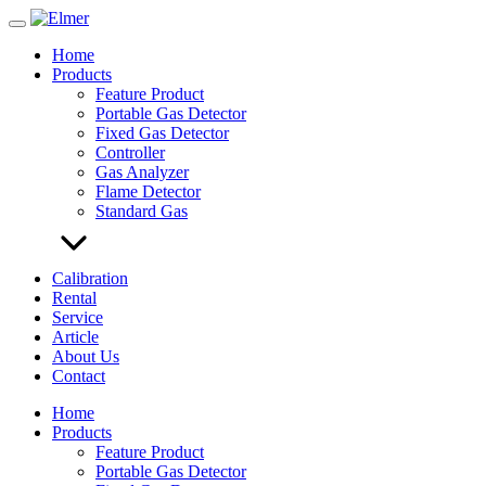
Skip
to
Home
content
Products
Feature Product
Portable Gas Detector
Fixed Gas Detector
Controller
Gas Analyzer
Flame Detector
Standard Gas
Calibration
Rental
Service
Article
About Us
Contact
Home
Products
Feature Product
Portable Gas Detector