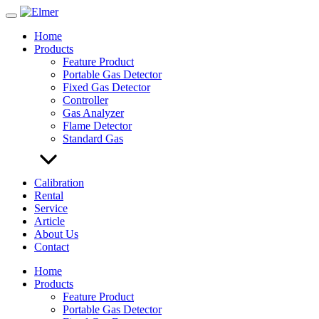
Skip
to
Home
content
Products
Feature Product
Portable Gas Detector
Fixed Gas Detector
Controller
Gas Analyzer
Flame Detector
Standard Gas
Calibration
Rental
Service
Article
About Us
Contact
Home
Products
Feature Product
Portable Gas Detector