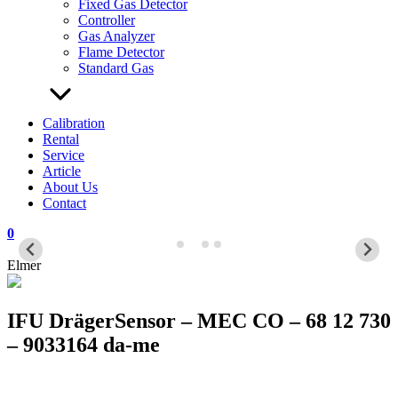
Fixed Gas Detector
Controller
Gas Analyzer
Flame Detector
Standard Gas
Calibration
Rental
Service
Article
About Us
Contact
0
Elmer
IFU DrägerSensor – MEC CO – 68 12 730
– 9033164 da-me