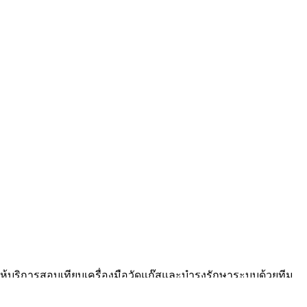
ให้บริการสอบเทียบเครื่องมือวัดแก๊สและบำรุงรักษาระบบด้วยทีม