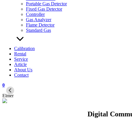
Portable Gas Detector
Fixed Gas Detector
Controller
Gas Analyzer
Flame Detector
Standard Gas
Calibration
Rental
Service
Article
About Us
Contact
0
Elmer
Digital Commu