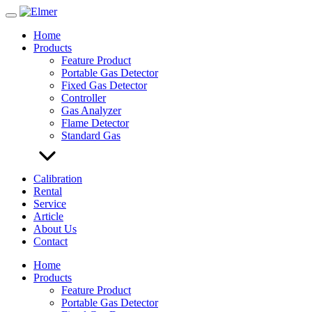
Skip
to
Home
content
Products
Feature Product
Portable Gas Detector
Fixed Gas Detector
Controller
Gas Analyzer
Flame Detector
Standard Gas
Calibration
Rental
Service
Article
About Us
Contact
Home
Products
Feature Product
Portable Gas Detector