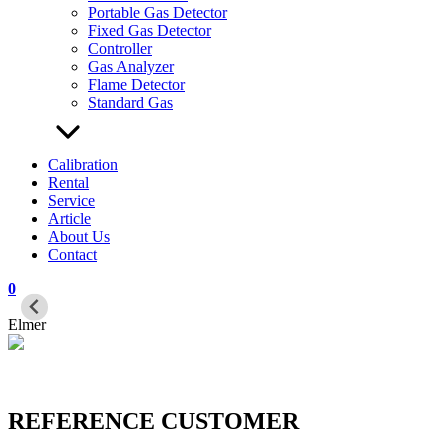
Portable Gas Detector
Fixed Gas Detector
Controller
Gas Analyzer
Flame Detector
Standard Gas
Calibration
Rental
Service
Article
About Us
Contact
0
Elmer
REFERENCE CUSTOMER