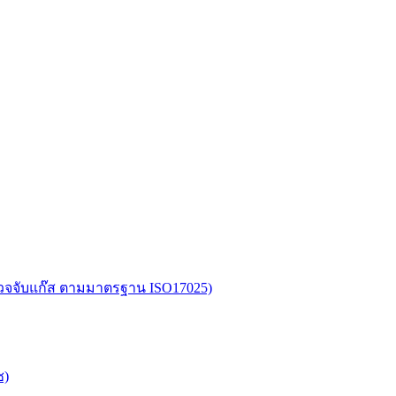
อตรวจจับแก๊ส ตามมาตรฐาน ISO17025)
ซ)