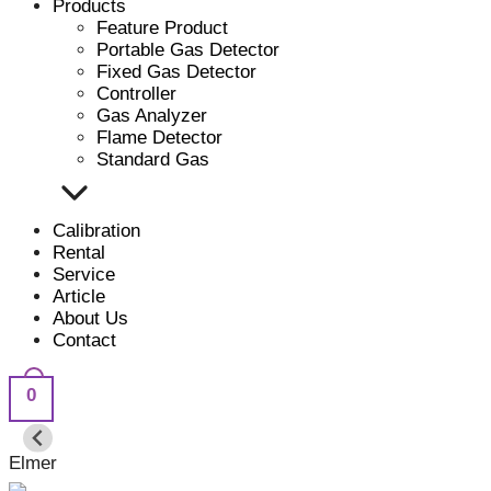
Products
Feature Product
Portable Gas Detector
Fixed Gas Detector
Controller
Gas Analyzer
Flame Detector
Standard Gas
Calibration
Rental
Service
Article
About Us
Contact
0
Elmer